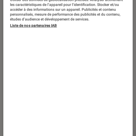
VIDÉO
les caractéristiques de l’appareil pour l’identification. Stocker et/ou
accéder à des informations sur un appareil. Publicités et contenu
Livres / BD
•
15 déc. 2016
personnalisés, mesure de performance des publicités et du contenu,
Ode à la gourmandise pour les fêtes de
études d’audience et développement de services.
Liste de nos partenaires IAB
fin d’année