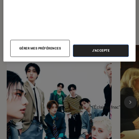
À la une de
VOIR TOUT
l'Éclaireur FNAC
GÉRER MES PRÉFÉRENCES
J'ACCEPTE
l'Éclaireur fnac">