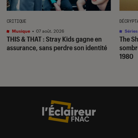
CRITIQUE
DÉCRYPT
Musique
•
07 août. 2026
Séries
THIS & THAT
: Stray Kids gagne en
The S
assurance, sans perdre son identité
sombr
1980