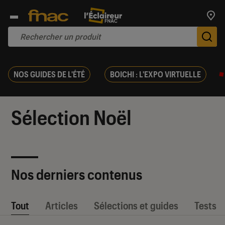
Trouv
De
NOS GUIDES DE L'ÉTÉ
BOICHI : L'EXPO VIRTUELLE
Sélection Noël
Nos derniers contenus
Tout
Articles
Sélections et guides
Tests