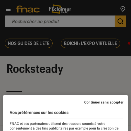
Trouv
De
NOS GUIDES DE L'ÉTÉ
BOICHI : L'EXPO VIRTUELLE
Rocksteady
Nos derniers contenus
Continuer sans accepter
Vos préférences sur les cookies
Tout
Articles
Sélections et guides
FNAC et ses partenaires utilisent des traceurs soumis à votre
consentement à des fins publicitaires par exemple pour la création de