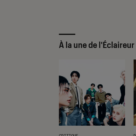
?
À la une de
l'Éclaireu
CRITIQUE
D