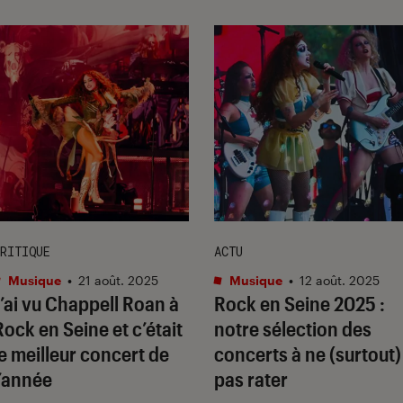
RITIQUE
ACTU
Musique
•
21 août. 2025
Musique
•
12 août. 2025
J’ai vu Chappell Roan à
Rock en Seine 2025 :
Rock en Seine et c’était
notre sélection des
le meilleur concert de
concerts à ne (surtout)
l’année
pas rater