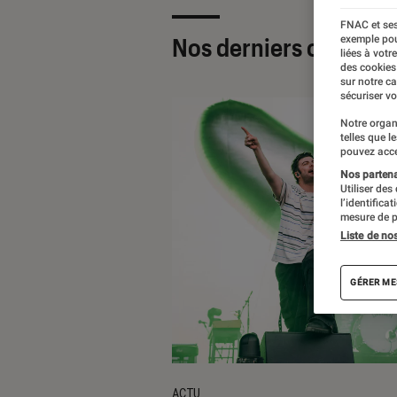
FNAC et ses
Nos derniers contenu
exemple pou
liées à votr
des cookies
sur notre c
sécuriser vo
Notre organ
telles que l
pouvez acce
Nos partenai
Utiliser des
l’identifica
mesure de p
Liste de no
GÉRER ME
ACTU