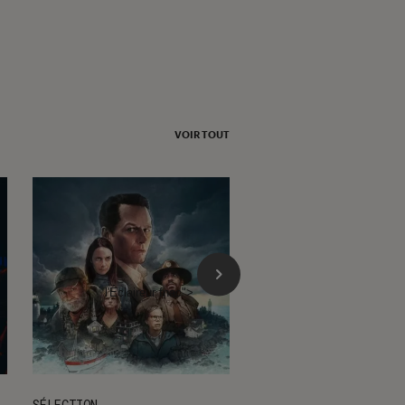
Cudi ?
VOIR TOUT
l'Éclaireur fnac">
SÉLECTION
SÉLECTION