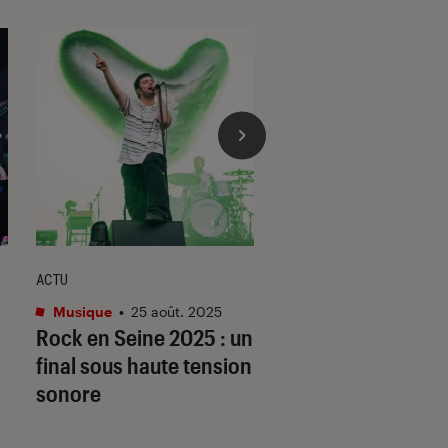
ACTU
ACTU
Musique
•
25 août. 2025
Musique
•
19 août. 2
Rock en Seine 2025 : un
Rock en Seine :
final sous haute tension
qu’attendre de la
sonore
prestation
exceptionnelle de