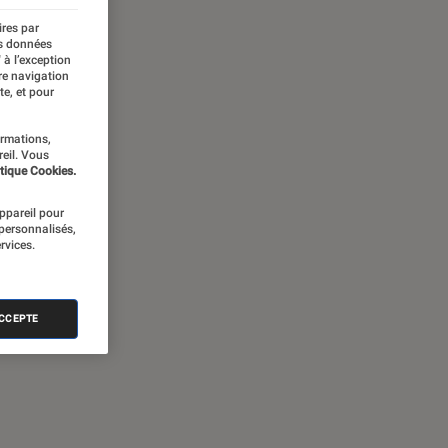
ires par
es données
 à l’exception
re navigation
te, et pour
ormations,
reil. Vous
tique Cookies.
appareil pour
 personnalisés,
rvices.
ACCEPTE