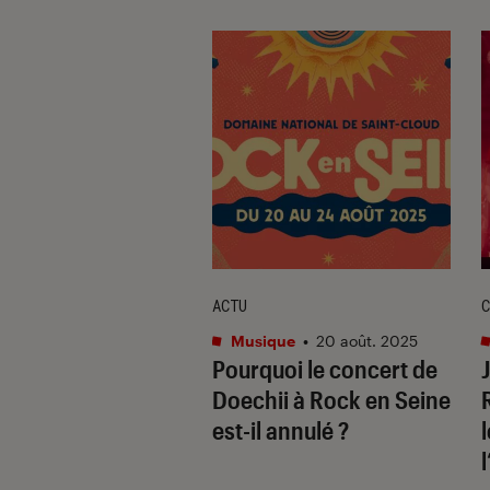
ACTU
C
que
•
19 août. 2025
Musique
•
20 août. 2025
en Seine :
Pourquoi le concert de
tendre de la
Doechii à Rock en Seine
ation
est-il annulé ?
tionnelle de Kid