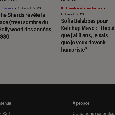
Séries
•
06 août. 2026
Théâtre et spectacles
•
The Shards
révèle la
06 août. 2026
Sofia Belabbes pour
face (très) sombre du
Ketchup Mayo
: “Depui
Hollywood des années
que j’ai 8 ans, je sais
1980
que je veux devenir
humoriste”
ntenus
À propos
x RSS
Conditions générales