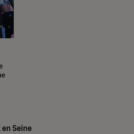
e
ne
k en Seine