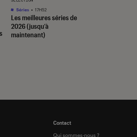
Séries
•
17H52
Livres / BD
•
18H14
Les meilleures séries de
Quiz romance de l’
2026 (jusqu’à
quel trope amour
s
maintenant)
est fait pour vous 
Contact
Qui sommes-nous ?