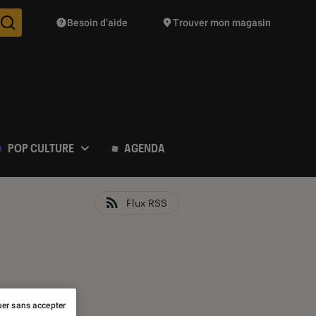
Besoin d’aide
Trouver mon magasin
Des suggestions de produits vont vous être proposées pendant vo
POP CULTURE
AGENDA
Flux RSS
er sans accepter