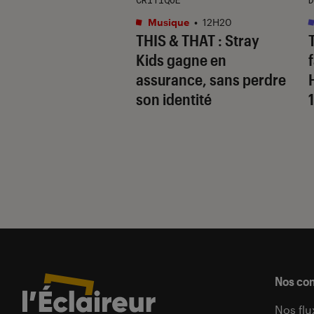
s
•
15H10
Musique
•
12H20
 Gervais, le sale
THIS & THAT
: Stray
 de la comédie
Kids gagne en
nnique
assurance, sans perdre
son identité
Nos co
Nos flu