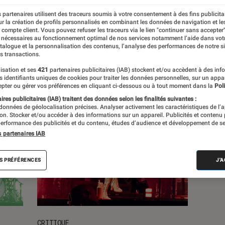
 partenaires utilisent des traceurs soumis à votre consentement à des fins publicita
s
r la création de profils personnalisés en combinant les données de navigation et l
e compte client. Vous pouvez refuser les traceurs via le lien "continuer sans accepter"
 nécessaires au fonctionnement optimal de nos services notamment l’aide dans vot
atalogue et la personnalisation des contenus, l’analyse des performances de notre si
s transactions.
isation et ses
421
partenaires publicitaires (IAB) stockent et/ou accèdent à des inf
es identifiants uniques de cookies pour traiter les données personnelles, sur un appa
pter ou gérer vos préférences en cliquant ci-dessous ou à tout moment dans la
Poli
res publicitaires (IAB) traitent des données selon les finalités suivantes :
 données de géolocalisation précises. Analyser activement les caractéristiques de l’
tion. Stocker et/ou accéder à des informations sur un appareil. Publicités et contenu
erformance des publicités et du contenu, études d’audience et développement de se
s partenaires IAB
S PRÉFÉRENCES
J'
CRITIQUE