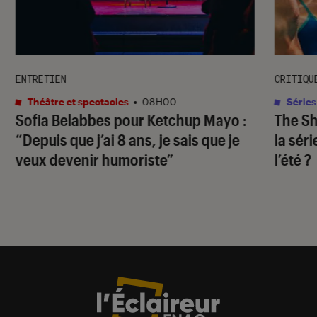
ENTRETIEN
CRITIQU
Théâtre et spectacles
•
08H00
Séries
Sofia Belabbes pour
Ketchup Mayo
:
The S
“Depuis que j’ai 8 ans, je sais que je
la sér
veux devenir humoriste”
l’été ?