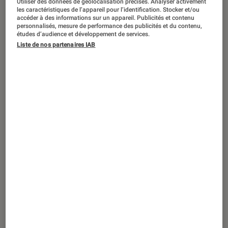
Ce robot peut reconfigurer son corps
Utiliser des données de géolocalisation précises. Analyser activement
les caractéristiques de l’appareil pour l’identification. Stocker et/ou
pour marcher, rouler et voler
accéder à des informations sur un appareil. Publicités et contenu
personnalisés, mesure de performance des publicités et du contenu,
études d’audience et développement de services.
Liste de nos partenaires IAB