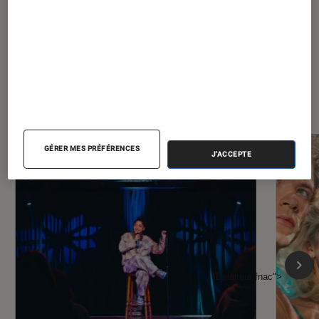
À la une de
VOIR TOUT
l'Éclaireur FNAC
GÉRER MES PRÉFÉRENCES
J'ACCEPTE
l'Éclaireur fnac">