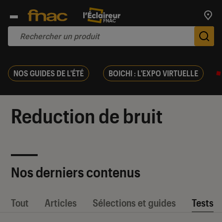
Trouv
De
NOS GUIDES DE L'ÉTÉ
BOICHI : L'EXPO VIRTUELLE
Reduction de bruit
Nos derniers contenus
Tout
Articles
Sélections et guides
Tests