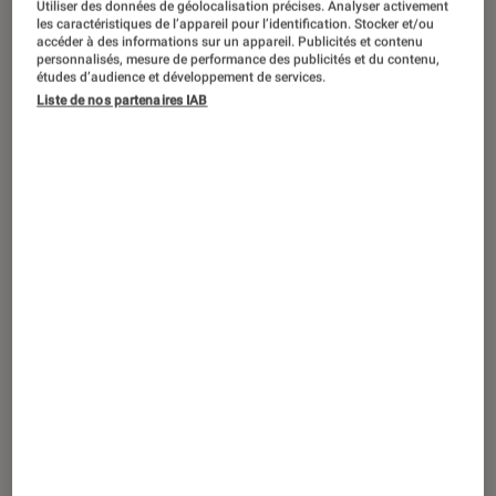
Utiliser des données de géolocalisation précises. Analyser activement
PRISE EN MAIN
les caractéristiques de l’appareil pour l’identification. Stocker et/ou
accéder à des informations sur un appareil. Publicités et contenu
Son
•
12 fév. 2026
personnalisés, mesure de performance des publicités et du contenu,
Sony WF-1000XM6 : le nouveau roi du
études d’audience et développement de services.
Liste de nos partenaires IAB
silence est-il arrivé ? Notre prise en main