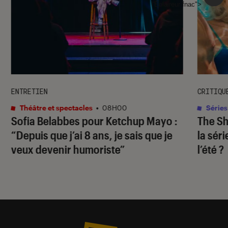
l'Éclaireur fnac">
ENTRETIEN
CRITIQU
Théâtre et spectacles
•
08H00
Séries
Sofia Belabbes pour
Ketchup Mayo
:
The S
“Depuis que j’ai 8 ans, je sais que je
la sér
veux devenir humoriste”
l’été ?