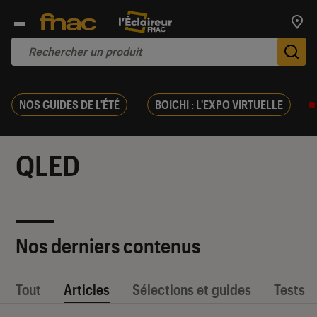
Trouv
De
NOS GUIDES DE L'ÉTÉ
BOICHI : L'EXPO VIRTUELLE
QLED
Nos derniers contenus
Tout
Articles
Sélections et guides
Tests