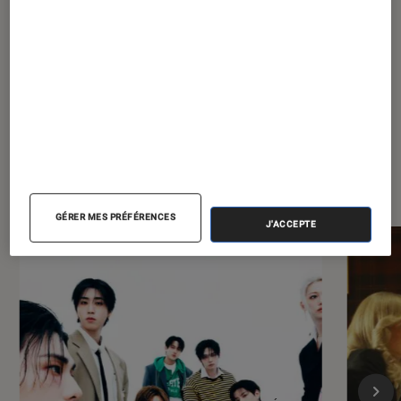
QLED de 75 pouces abordable et
TV ?
performant
À la une de
VOIR TOUT
l'Éclaireur FNAC
GÉRER MES PRÉFÉRENCES
J'ACCEPTE