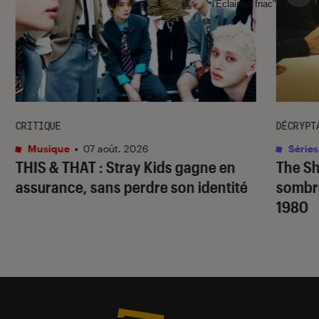
l'Éclaireur fnac">
CRITIQUE
DÉCRYPT
Musique
•
07 août. 2026
Séries
THIS & THAT
: Stray Kids gagne en
The S
assurance, sans perdre son identité
sombr
1980