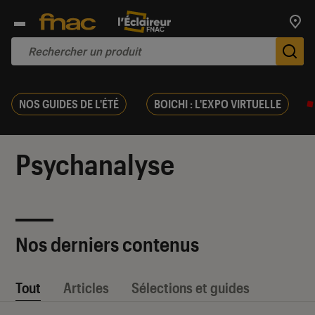
Trouv
De
NOS GUIDES DE L'ÉTÉ
BOICHI : L'EXPO VIRTUELLE
Psychanalyse
Nos derniers contenus
Tout
Articles
Sélections et guides