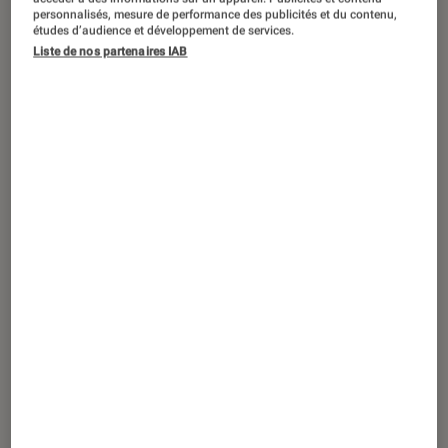
ACTU
personnalisés, mesure de performance des publicités et du contenu,
études d’audience et développement de services.
Pop Culture
•
02 mar. 2023
Liste de nos partenaires IAB
Gorillaz, le manga
Elden Ring
, casques
VR… Le top des articles de la semaine