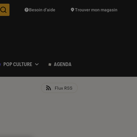
Besoin d’aide
Trouver mon magasin
Des suggestions de produits vont vous être proposées pendant vo
POP CULTURE
AGENDA
Flux RSS