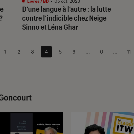
Livres / BD
•
05 oct. 2023
me
D’une langue à l’autre : la lutte
?
contre l’indicible chez Neige
Sinno et Léna Ghar
1
2
3
4
5
6
...
0
...
11
x Goncourt