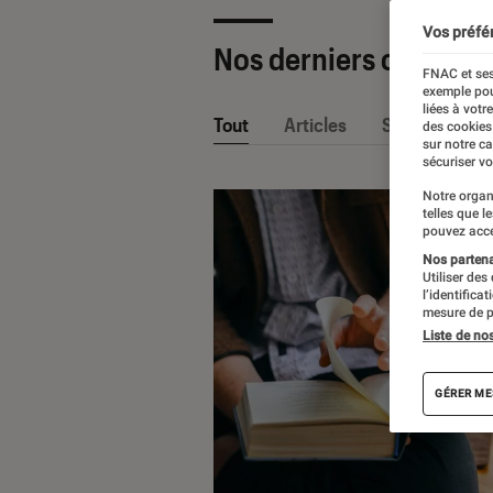
Vos préfé
Nos derniers contenu
FNAC et ses
exemple pou
liées à votr
Tout
Articles
Sélections et
des cookies
sur notre c
sécuriser vo
Notre organ
telles que l
pouvez acce
Nos partenai
Utiliser des
l’identifica
mesure de p
Liste de no
GÉRER ME