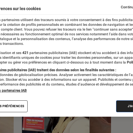
Continu
rences sur les cookies
s
 partenaires utilisent des traceurs soumis à votre consentement à des fins publicita
r la création de profils personnalisés en combinant les données de navigation et l
e compte client. Vous pouvez refuser les traceurs via le lien "continuer sans accepter"
 guides
 nécessaires au fonctionnement optimal de nos services notamment l’aide dans vot
atalogue et la personnalisation des contenus, l’analyse des performances de notre si
s transactions.
isation et ses
421
partenaires publicitaires (IAB) stockent et/ou accèdent à des inf
es identifiants uniques de cookies pour traiter les données personnelles, sur un appa
pter ou gérer vos préférences en cliquant ci-dessous ou à tout moment dans la
Poli
res publicitaires (IAB) traitent des données selon les finalités suivantes :
 données de géolocalisation précises. Analyser activement les caractéristiques de l’
tion. Stocker et/ou accéder à des informations sur un appareil. Publicités et contenu
erformance des publicités et du contenu, études d’audience et développement de se
s partenaires IAB
S PRÉFÉRENCES
J'