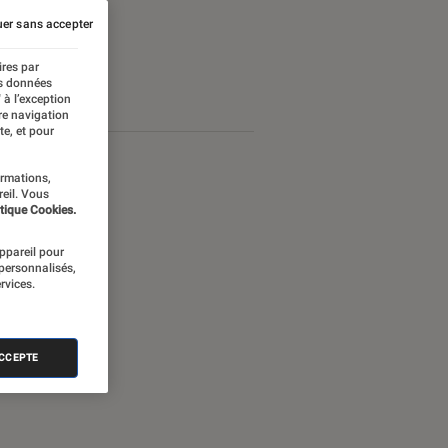
er sans accepter
ires par
es données
 à l’exception
re navigation
te, et pour
ormations,
reil. Vous
tique Cookies.
appareil pour
 personnalisés,
rvices.
ACCEPTE