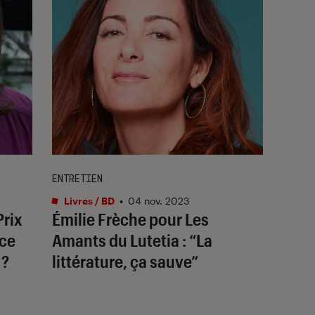
ENTRETIEN
Livres / BD
•
04 nov. 2023
Prix
Émilie Frèche pour
Les
nce
Amants du Lutetia
: “La
 ?
littérature, ça sauve”