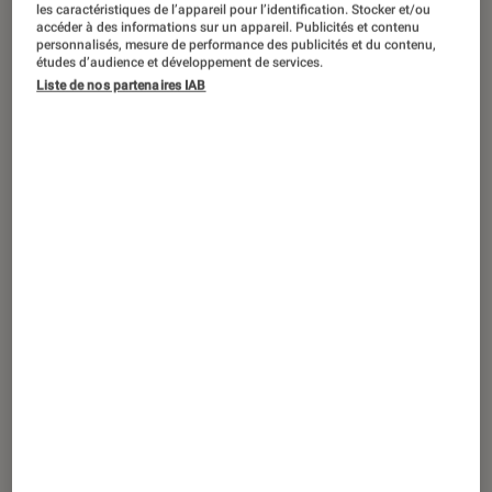
SÉLECTION
les caractéristiques de l’appareil pour l’identification. Stocker et/ou
accéder à des informations sur un appareil. Publicités et contenu
personnalisés, mesure de performance des publicités et du contenu,
Figurines et jeux
•
02 nov. 2020
études d’audience et développement de services.
Top des cadeaux pour les fans de
Liste de nos partenaires IAB
Playmobil