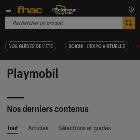
Trouv
De
NOS GUIDES DE L'ÉTÉ
BOICHI : L'EXPO VIRTUELLE
Playmobil
Nos derniers contenus
Tout
Articles
Sélections et guides