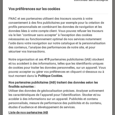
Vos préférences sur les cookies
FNAC et ses partenaires utilisent des traceurs soumis à votre
consentement à des fins publicitaires par exemple pour la création de
profils personnalisés en combinant les données de navigation et les
données liées à votre compte client. Vous pouvez refuser les traceurs
via le lien "continuer sans accepter" à l’exception des cookies
nécessaires au fonctionnement optimal de nos services notamment
l’aide dans votre navigation sur notre catalogue et la personnalisation
des contenus, l’analyse des performances de notre site, et pour
sécuriser vos transactions.
Notre organisation et ses
419
partenaires publicitaires (IAB) stockent
et/ou accèdent à des informations, telles que les identifiants uniques
00:00
/
00:20
de cookies pour traiter les données personnelles, sur un appareil. Vous
pouvez accepter ou gérer vos préférences en cliquant ci-dessous ou à
tout moment dans la
Politique Cookies.
Nos partenaires publicitaires (IAB) traitent des données selon les
Playmobil, ton univers… adorable !
finalités suivantes :
Utiliser des données de géolocalisation précises. Analyser activement
Dans toutes les situations de la vie, il y
les caractéristiques de l’appareil pour l’identification. Stocker et/ou
accéder à des informations sur un appareil. Publicités et contenu
a un Playmobil pour s’amuser et
personnalisés, mesure de performance des publicités et du contenu,
études d’audience et développement de services.
imaginer les histoires les plus folles.
Liste de nos partenaires IAB