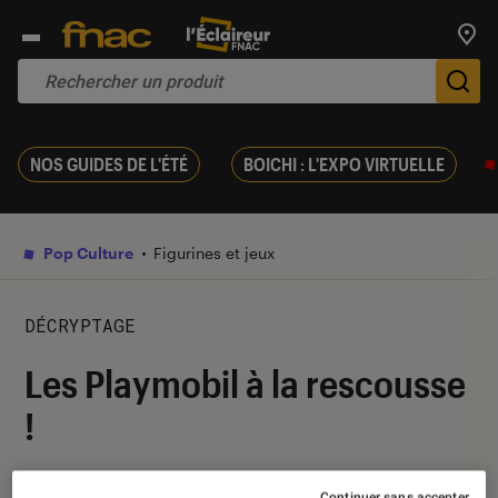
Trouv
De
NOS GUIDES DE L'ÉTÉ
BOICHI : L'EXPO VIRTUELLE
Pop Culture
Figurines et jeux
DÉCRYPTAGE
Les Playmobil à la rescousse
!
14 janvier 2019
・
Par
Lucie
Continuer sans accepter