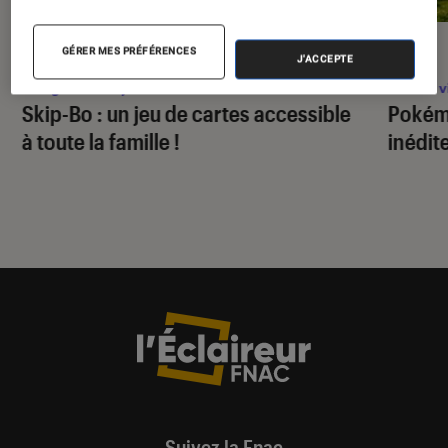
PRISE EN MAIN
ACTU
GÉRER MES PRÉFÉRENCES
J'ACCEPTE
Figurines et jeux
•
03 fév. 2025
Jeux v
Skip-Bo : un jeu de cartes accessible
Pokém
à toute la famille !
inédit
Suivez la Fnac