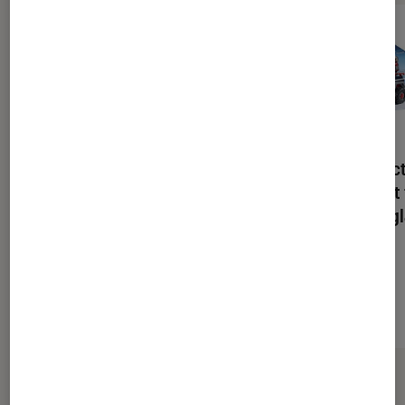
Playmobil Action 9055
Playmobil Ac
Quartier général des
Véhicule tout
explorateurs polaires
pirates des g
27,95€
À partir de