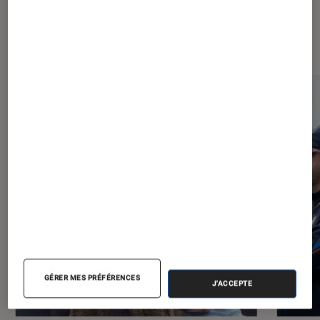
À la une de
VOIR TOUT
l'Éclaireur FNAC
l'Éclaireur fnac">
GÉRER MES PRÉFÉRENCES
J'ACCEPTE