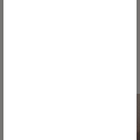
ARTICLE
Musique
•
03 juin 2015
Ludovico Einaudi et la transe
Les plus lus dans Pianiste