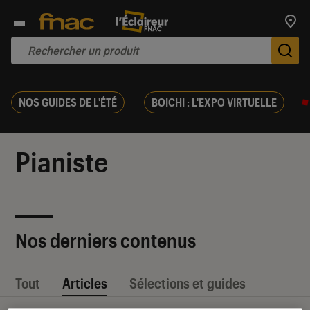
Trouv
De
NOS GUIDES DE L'ÉTÉ
BOICHI : L'EXPO VIRTUELLE
Pianiste
Nos derniers contenus
Tout
Articles
Sélections et guides