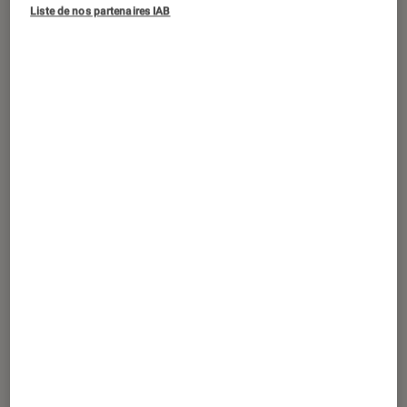
ACTU
Liste de nos partenaires IAB
Musique
•
16 avr. 2026
Movie
, de Sofiane Pamart : tout savoir
sur le retour de l’artiste