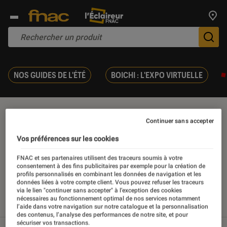
Trouv
De
NOS GUIDES DE L'ÉTÉ
BOICHI : L'EXPO VIRTUELLE
Peinture
Continuer sans accepter
Vos préférences sur les cookies
FNAC et ses partenaires utilisent des traceurs soumis à votre
consentement à des fins publicitaires par exemple pour la création de
Nos derniers contenus
profils personnalisés en combinant les données de navigation et les
données liées à votre compte client. Vous pouvez refuser les traceurs
via le lien "continuer sans accepter" à l’exception des cookies
nécessaires au fonctionnement optimal de nos services notamment
Tout
Articles
Sélections et guides
l’aide dans votre navigation sur notre catalogue et la personnalisation
des contenus, l’analyse des performances de notre site, et pour
sécuriser vos transactions.