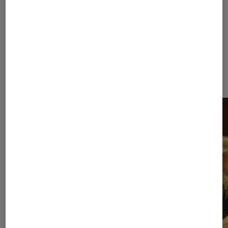
À la une de
VOIR TOUT
l'Éclaireur FNAC
l'Éclaireur fnac">