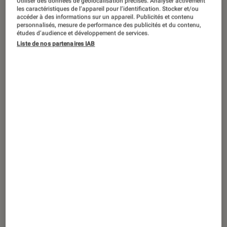
Utiliser des données de géolocalisation précises. Analyser activement
ACTU
les caractéristiques de l’appareil pour l’identification. Stocker et/ou
accéder à des informations sur un appareil. Publicités et contenu
Objets connectés
•
19 nov. 2018
personnalisés, mesure de performance des publicités et du contenu,
Bose Sleepbuds, une alternative aux
études d’audience et développement de services.
Liste de nos partenaires IAB
boules Quies