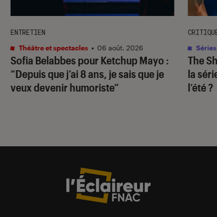
ENTRETIEN
CRITIQU
Théâtre et spectacles
•
06 août. 2026
Séries
Sofia Belabbes pour
Ketchup Mayo
:
The S
“Depuis que j’ai 8 ans, je sais que je
la sér
veux devenir humoriste”
l’été ?