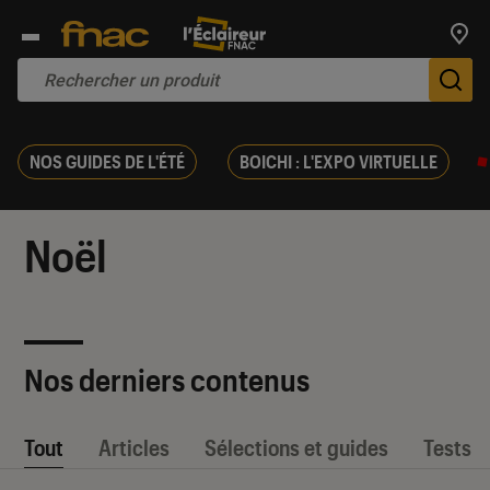
Trouv
De
NOS GUIDES DE L'ÉTÉ
BOICHI : L'EXPO VIRTUELLE
Noël
Nos derniers contenus
Tout
Articles
Sélections et guides
Tests