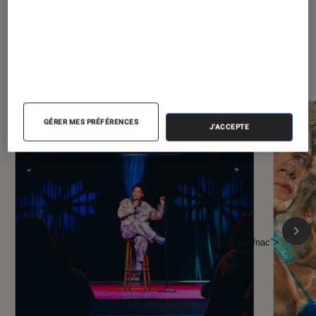
À la une de
VOIR TOUT
l'Éclaireur FNAC
GÉRER MES PRÉFÉRENCES
J'ACCEPTE
l'Éclaireur fnac">