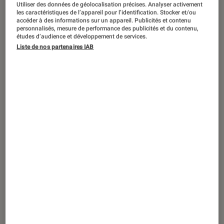
PRISE EN MAIN
Utiliser des données de géolocalisation précises. Analyser activement
les caractéristiques de l’appareil pour l’identification. Stocker et/ou
Son
•
01 jan. 2021
accéder à des informations sur un appareil. Publicités et contenu
personnalisés, mesure de performance des publicités et du contenu,
Test True Wireless Jabra Elite 85t :
études d’audience et développement de services.
excellents, tout simplement
Liste de nos partenaires IAB