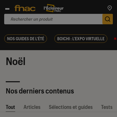
Trouv
De
NOS GUIDES DE L'ÉTÉ
BOICHI : L'EXPO VIRTUELLE
Noël
Nos derniers contenus
Tout
Articles
Sélections et guides
Tests