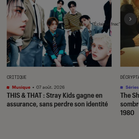
l'Éclaireur fnac">
CRITIQUE
DÉCRYPT
Musique
•
07 août. 2026
Séries
THIS & THAT
: Stray Kids gagne en
The S
assurance, sans perdre son identité
sombr
1980