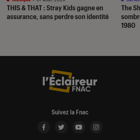
THIS & THAT
: Stray Kids gagne en
The S
assurance, sans perdre son identité
sombr
1980
Suivez la Fnac