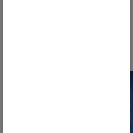
1
2
3
4
5
Les plus lus dans New York