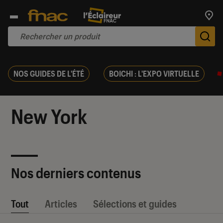
Trouv
De
NOS GUIDES DE L'ÉTÉ
BOICHI : L'EXPO VIRTUELLE
New York
Nos derniers contenus
Tout
Articles
Sélections et guides