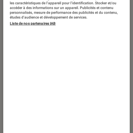
CRITIQUE
les caractéristiques de l’appareil pour l’identification. Stocker et/ou
accéder à des informations sur un appareil. Publicités et contenu
Livres / BD
•
27 fév. 2018
personnalisés, mesure de performance des publicités et du contenu,
études d’audience et développement de services.
Une ferme hantée et un meurtre non
Liste de nos partenaires IAB
élucidé pour un thriller impeccable