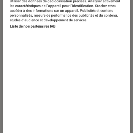
Utiliser des données de géolocalisation précises. Analyser activement
ACTU
les caractéristiques de l’appareil pour l’identification. Stocker et/ou
accéder à des informations sur un appareil. Publicités et contenu
Jeux vidéo
•
10 juin 2022
personnalisés, mesure de performance des publicités et du contenu,
The Last of Us
: le remake sortira le 2
études d’audience et développement de services.
Liste de nos partenaires IAB
septembre, et la suite de la franchise se
dévoile en image