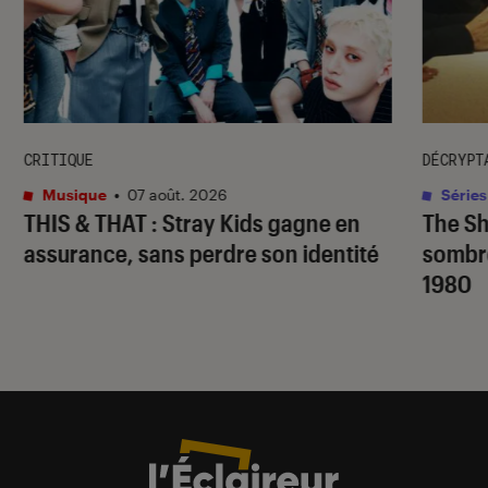
CRITIQUE
DÉCRYPT
Musique
•
07 août. 2026
Séries
THIS & THAT
: Stray Kids gagne en
The S
assurance, sans perdre son identité
sombr
1980