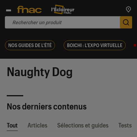
Trouv
De
NOS GUIDES DE L'ÉTÉ
BOICHI : L'EXPO VIRTUELLE
Naughty Dog
Nos derniers contenus
Tout
Articles
Sélections et guides
Tests