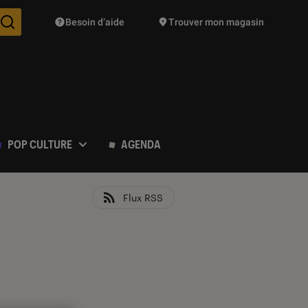
Besoin d’aide
Trouver mon magasin
Des suggestions de produits vont vous être proposées pendant vo
POP CULTURE
AGENDA
Flux RSS