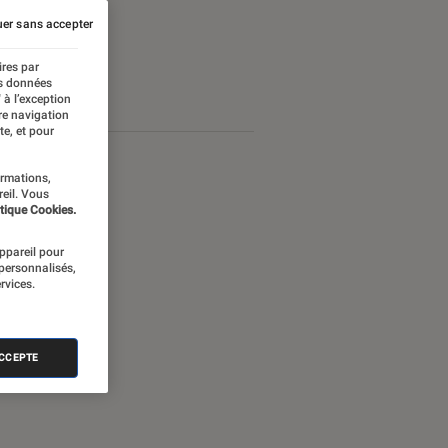
er sans accepter
ires par
es données
 à l’exception
re navigation
te, et pour
ormations,
reil. Vous
tique Cookies.
appareil pour
 personnalisés,
rvices.
ACCEPTE