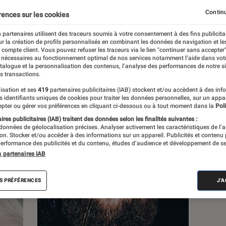
Continu
rences sur les cookies
s
 partenaires utilisent des traceurs soumis à votre consentement à des fins publicita
r la création de profils personnalisés en combinant les données de navigation et l
e compte client. Vous pouvez refuser les traceurs via le lien "continuer sans accepter"
Sélections et guides
Tests
 nécessaires au fonctionnement optimal de nos services notamment l’aide dans vot
atalogue et la personnalisation des contenus, l’analyse des performances de notre si
s transactions.
isation et ses
419
partenaires publicitaires (IAB) stockent et/ou accèdent à des inf
es identifiants uniques de cookies pour traiter les données personnelles, sur un appa
pter ou gérer vos préférences en cliquant ci-dessous ou à tout moment dans la
Poli
res publicitaires (IAB) traitent des données selon les finalités suivantes :
 données de géolocalisation précises. Analyser activement les caractéristiques de l’
tion. Stocker et/ou accéder à des informations sur un appareil. Publicités et contenu
erformance des publicités et du contenu, études d’audience et développement de se
s partenaires IAB
S PRÉFÉRENCES
J'