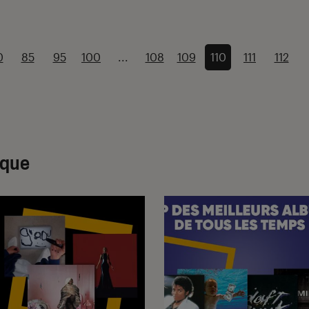
0
85
95
100
...
108
109
110
111
112
ique