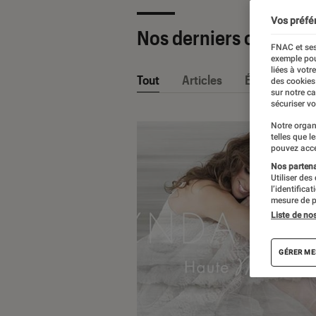
Vos préfé
Nos derniers contenu
FNAC et ses
exemple pou
liées à votr
Tout
Articles
Événéments
des cookies
sur notre c
sécuriser vo
Notre organ
telles que l
pouvez acce
Nos partenai
Utiliser des
l’identifica
mesure de p
Liste de no
GÉRER ME