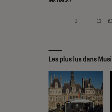
1
...
10
6
Les plus lus dans Mus