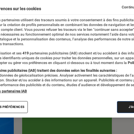
Continu
rences sur les cookies
s
 partenaires utilisent des traceurs soumis à votre consentement à des fins publicita
r la création de profils personnalisés en combinant les données de navigation et l
e compte client. Vous pouvez refuser les traceurs via le lien "continuer sans accepter"
Sélections et guides
Tests
Produits
 nécessaires au fonctionnement optimal de nos services notamment l’aide dans vot
atalogue et la personnalisation des contenus, l’analyse des performances de notre si
s transactions.
isation et ses
419
partenaires publicitaires (IAB) stockent et/ou accèdent à des inf
es identifiants uniques de cookies pour traiter les données personnelles, sur un appa
pter ou gérer vos préférences en cliquant ci-dessous ou à tout moment dans la
Poli
res publicitaires (IAB) traitent des données selon les finalités suivantes :
 données de géolocalisation précises. Analyser activement les caractéristiques de l’
tion. Stocker et/ou accéder à des informations sur un appareil. Publicités et contenu
erformance des publicités et du contenu, études d’audience et développement de se
s partenaires IAB
S PRÉFÉRENCES
J'