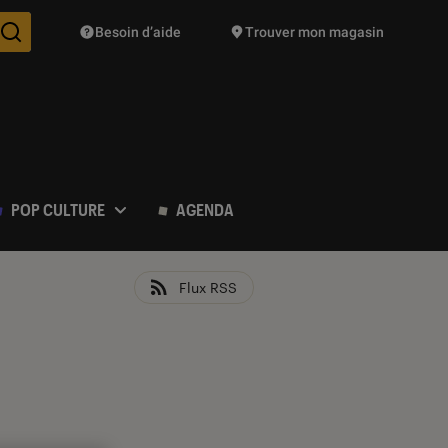
Besoin d’aide
Trouver mon magasin
Des suggestions de produits vont vous être proposées pendant vo
POP CULTURE
AGENDA
Flux RSS