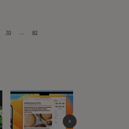
70
...
82