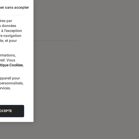
er sans accepter
ires par
es données
 à l’exception
re navigation
te, et pour
ormations,
reil. Vous
tique Cookies.
appareil pour
 personnalisés,
rvices.
ACCEPTE