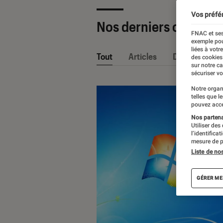
Vos préfé
Nos derniers contenu
FNAC et ses
exemple pou
liées à votr
Tout
Articles
Dossiers
des cookies
sur notre c
sécuriser vo
Notre organ
telles que l
pouvez acce
Nos partenai
Utiliser des
l’identifica
mesure de p
Liste de no
GÉRER ME