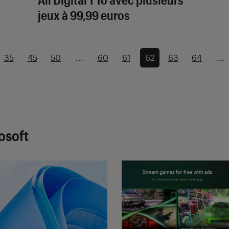
jeux à 99,99 euros
35
45
50
...
60
61
62
63
64
...
osoft