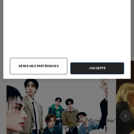
À la une de
VOIR TOUT
l'Éclaireur FNAC
GÉRER MES PRÉFÉRENCES
J'ACCEPTE
l'Éclaireur fnac">