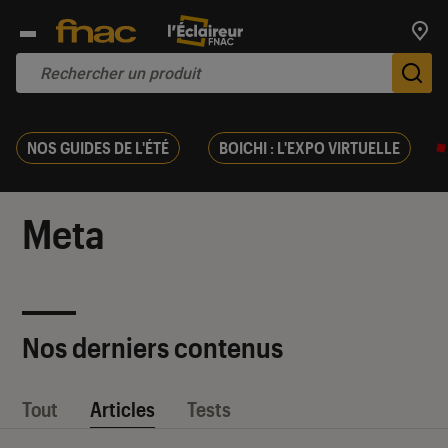
Trouv
De
NOS GUIDES DE L'ÉTÉ
BOICHI : L'EXPO VIRTUELLE
Meta
Nos derniers contenus
Tout
Articles
Tests