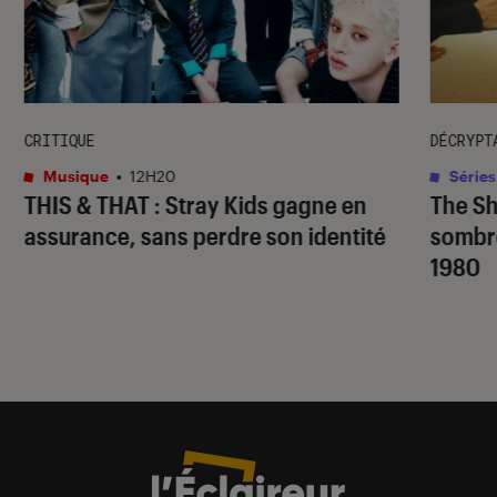
CRITIQUE
DÉCRYPT
Musique
•
12H20
Séries
THIS & THAT
: Stray Kids gagne en
The S
assurance, sans perdre son identité
sombr
1980