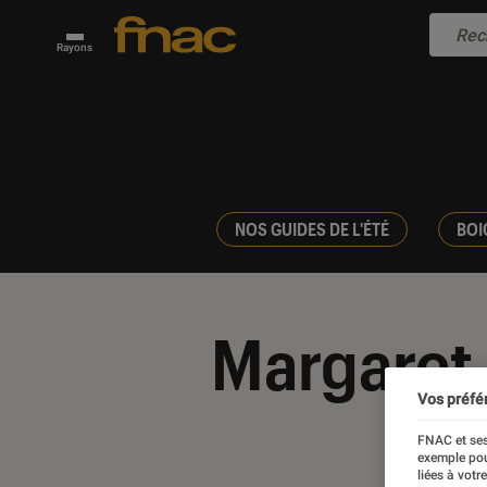
Rayons
NOS GUIDES DE L'ÉTÉ
BOI
Margaret
Vos préfé
FNAC et ses
exemple pou
liées à votr