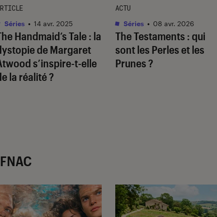
RTICLE
ACTU
Séries
•
14 avr. 2025
Séries
•
08 avr. 2026
The Handmaid’s Tale
: la
The Testaments
: qui
dystopie de Margaret
sont les Perles et les
Atwood s’inspire-t-elle
Prunes ?
e la réalité ?
r FNAC