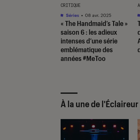
TAGE
CRITIQUE
A
s
•
27 avr. 2021
Séries
•
08 avr. 2025
andmaid’s Tale
« The Handmaid’s Tale »
 4 : la révolte
saison 6 : les adieux
de
intenses d’une série
emblématique des
d
années #MeToo
À la une de
l'Éclaireu