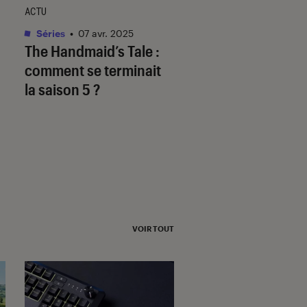
ACTU
ACTU
Séries
•
07 avr. 2025
Séries
•
09 avr. 2026
The Handmaid’s Tale
:
The Testaments
: 
comment se terminait
(Elisabeth Moss) fa
la saison 5 ?
elle une apparitio
surprise ?
VOIR TOUT