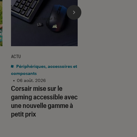
l'Éclaireur fnac">
ACTU
ACTU
Périphériques, accessoires et
Application
•
06 aoû
Gmail barre la rou
composants
•
06 août. 2026
adresses tierces :
Corsair mise sur le
qu’il faut savoir p
gaming accessible avec
préparer
une nouvelle gamme à
petit prix