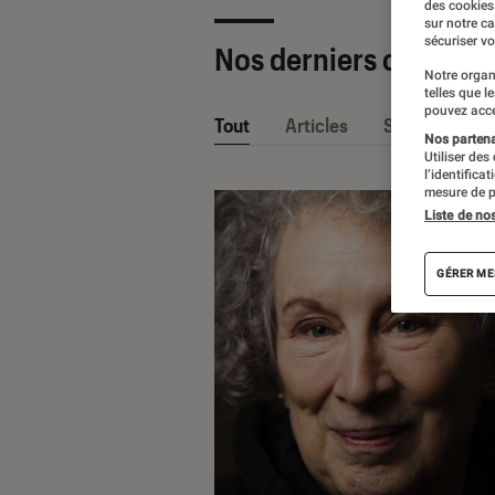
des cookies
sur notre c
sécuriser vo
Nos derniers contenu
Notre organ
telles que l
pouvez acce
Tout
Articles
Sélections et
Nos partenai
Utiliser des
l’identifica
mesure de p
Liste de no
GÉRER ME