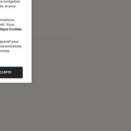
re navigation
te, et pour
ormations,
reil. Vous
tique Cookies.
appareil pour
 personnalisés,
rvices.
ACCEPTE