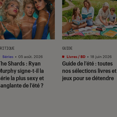
RITIQUE
GUIDE
Séries
•
05 août. 2026
Livres / BD
•
18 juin 2026
The Shards
: Ryan
Guide de l’été : toutes
Murphy signe-t-il la
nos sélections livres et
série la plus sexy et
jeux pour se détendre
sanglante de l’été ?