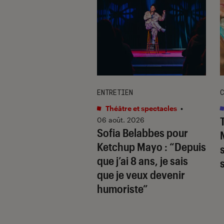
TAGE
ENTRETIEN
C
s
•
06 août. 2026
Théâtre et spectacles
•
hards
révèle la
06 août. 2026
Sofia Belabbes pour
(très) sombre du
Ketchup Mayo
: “Depuis
wood des années
que j’ai 8 ans, je sais
que je veux devenir
humoriste”