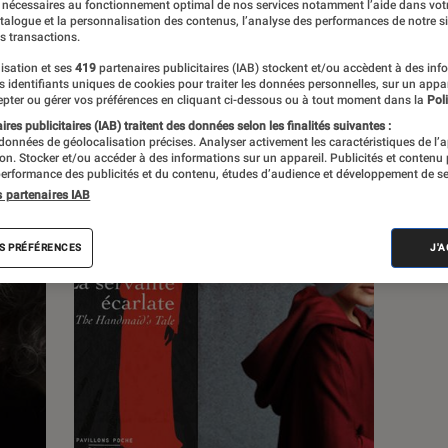
 nécessaires au fonctionnement optimal de nos services notamment l’aide dans vot
atalogue et la personnalisation des contenus, l’analyse des performances de notre si
s transactions.
s
isation et ses
419
partenaires publicitaires (IAB) stockent et/ou accèdent à des inf
es identifiants uniques de cookies pour traiter les données personnelles, sur un appa
pter ou gérer vos préférences en cliquant ci-dessous ou à tout moment dans la
Poli
 guides
res publicitaires (IAB) traitent des données selon les finalités suivantes :
 données de géolocalisation précises. Analyser activement les caractéristiques de l’
tion. Stocker et/ou accéder à des informations sur un appareil. Publicités et contenu
erformance des publicités et du contenu, études d’audience et développement de se
s partenaires IAB
S PRÉFÉRENCES
J'