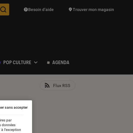
Besoin d’aide
Trouver mon magasin
Des suggestions de produits vont vous être proposées pendant vo
POP CULTURE
AGENDA
Flux RSS
er sans accepter
ires par
es données
 à l’exception