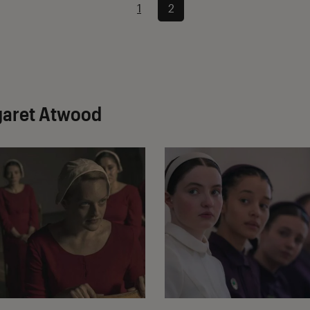
1
2
rgaret Atwood