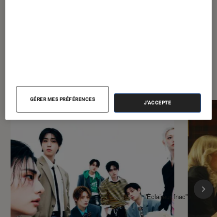
À la une de
VOIR TOUT
l'Éclaireur FNAC
GÉRER MES PRÉFÉRENCES
J'ACCEPTE
l'Éclaireur fnac">