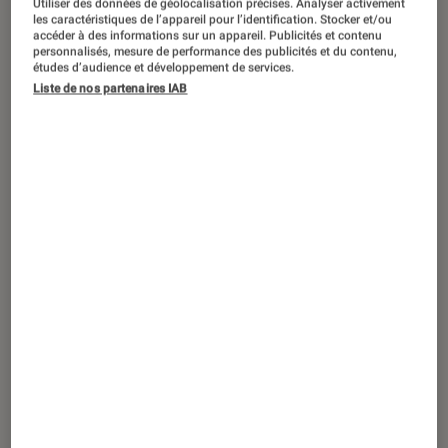
Utiliser des données de géolocalisation précises. Analyser activement
DÉCRYPTAGE
les caractéristiques de l’appareil pour l’identification. Stocker et/ou
accéder à des informations sur un appareil. Publicités et contenu
Livres / BD
•
02 juin 2023
personnalisés, mesure de performance des publicités et du contenu,
Les Trois Mousquetaires : Qui est Milady
études d’audience et développement de services.
Liste de nos partenaires IAB
de Winter ?