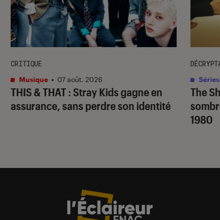
CRITIQUE
DÉCRYPT
Musique
•
07 août. 2026
Séries
THIS & THAT
: Stray Kids gagne en
The S
assurance, sans perdre son identité
sombr
1980