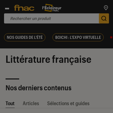
Trouv
De
NOS GUIDES DE L'ÉTÉ
BOICHI : L'EXPO VIRTUELLE
Littérature française
Nos derniers contenus
Tout
Articles
Sélections et guides