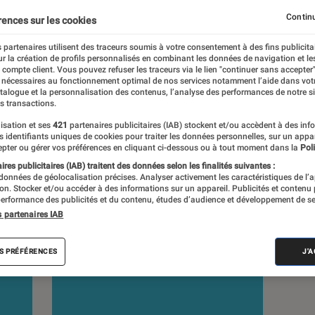
Continu
rences sur les cookies
s
 partenaires utilisent des traceurs soumis à votre consentement à des fins publicita
r la création de profils personnalisés en combinant les données de navigation et l
e compte client. Vous pouvez refuser les traceurs via le lien "continuer sans accepter"
 guides
Tests
 nécessaires au fonctionnement optimal de nos services notamment l’aide dans vot
atalogue et la personnalisation des contenus, l’analyse des performances de notre si
s transactions.
isation et ses
421
partenaires publicitaires (IAB) stockent et/ou accèdent à des inf
es identifiants uniques de cookies pour traiter les données personnelles, sur un appa
pter ou gérer vos préférences en cliquant ci-dessous ou à tout moment dans la
Poli
res publicitaires (IAB) traitent des données selon les finalités suivantes :
 données de géolocalisation précises. Analyser activement les caractéristiques de l’
tion. Stocker et/ou accéder à des informations sur un appareil. Publicités et contenu
erformance des publicités et du contenu, études d’audience et développement de se
s partenaires IAB
S PRÉFÉRENCES
J'