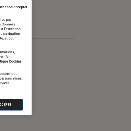
er sans accepter
ires par
es données
 à l’exception
re navigation
te, et pour
ormations,
reil. Vous
tique Cookies.
appareil pour
 personnalisés,
rvices.
ACCEPTE