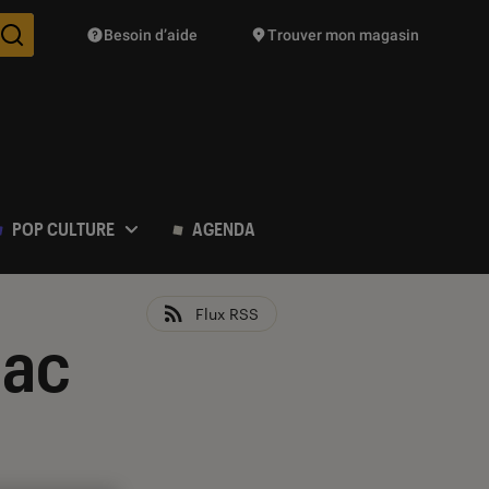
Besoin d’aide
Trouver mon magasin
Des suggestions de produits vont vous être proposées pendant vo
POP CULTURE
AGENDA
Flux RSS
nac