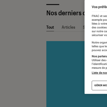
Vos préfé
Nos derniers contenu
FNAC et ses
exemple pou
liées à votr
Tout
Articles
Sélections et
des cookies
sur notre c
sécuriser vo
Notre organ
telles que l
pouvez acce
Nos partenai
Utiliser des
l’identifica
mesure de p
Liste de no
GÉRER ME