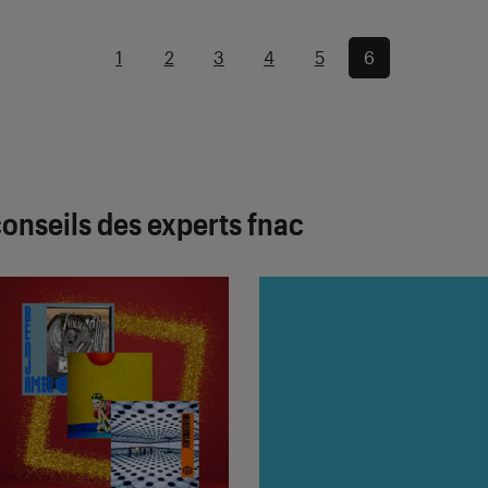
1
2
3
4
5
6
conseils des experts fnac