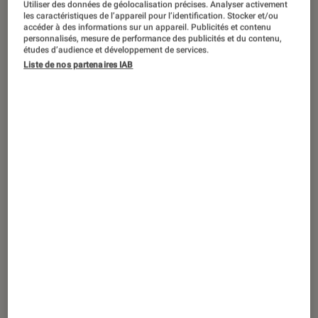
Utiliser des données de géolocalisation précises. Analyser activement
les caractéristiques de l’appareil pour l’identification. Stocker et/ou
accéder à des informations sur un appareil. Publicités et contenu
ACTU
personnalisés, mesure de performance des publicités et du contenu,
études d’audience et développement de services.
Cinéma
•
11 fév. 2022
Liste de nos partenaires IAB
Les droits d’adaptation du
Seigneur des
Anneaux
et du
Hobbit
remis en vente à
prix d’or