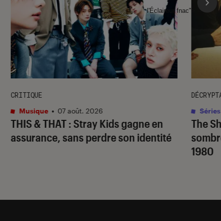
l'Éclaireur fnac">
CRITIQUE
DÉCRYPT
Musique
•
07 août. 2026
Séries
THIS & THAT
: Stray Kids gagne en
The S
assurance, sans perdre son identité
sombr
1980