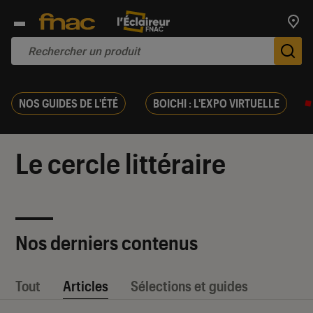
Trouv
De
NOS GUIDES DE L'ÉTÉ
BOICHI : L'EXPO VIRTUELLE
Le cercle littéraire
Nos derniers contenus
Tout
Articles
Sélections et guides