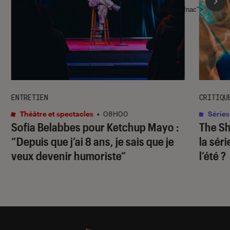
l'Éclaireur fnac">
ENTRETIEN
CRITIQU
Théâtre et spectacles
•
08H00
Séries
Sofia Belabbes pour
Ketchup Mayo
:
The S
“Depuis que j’ai 8 ans, je sais que je
la sér
veux devenir humoriste”
l’été ?