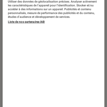
Utiliser des données de géolocalisation précises. Analyser activement
ARTICLE
les caractéristiques de l’appareil pour l’identification. Stocker et/ou
accéder à des informations sur un appareil. Publicités et contenu
Livres / BD
•
24 août. 2021
personnalisés, mesure de performance des publicités et du contenu,
Place aux immortels de Patrick Quélard :
études d’audience et développement de services.
Liste de nos partenaires IAB
les gendarmes pendant la Première
Guerre mondiale