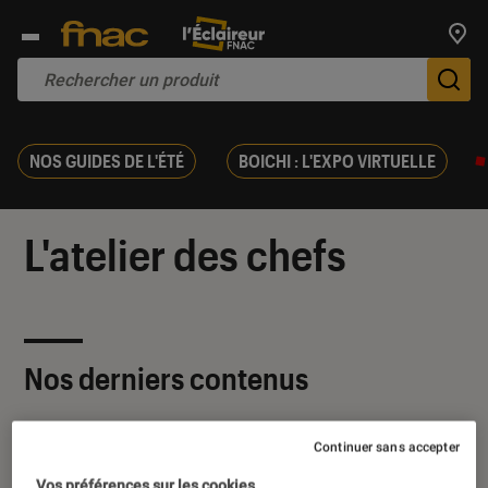
Trouv
De
NOS GUIDES DE L'ÉTÉ
BOICHI : L'EXPO VIRTUELLE
L'atelier des chefs
Nos derniers contenus
Continuer sans accepter
Vos préférences sur les cookies