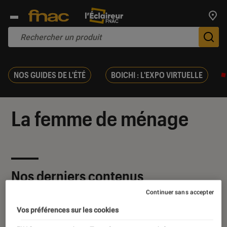
Trouv
De
NOS GUIDES DE L'ÉTÉ
BOICHI : L'EXPO VIRTUELLE
La femme de ménage
Nos derniers contenus
Continuer sans accepter
Vos préférences sur les cookies