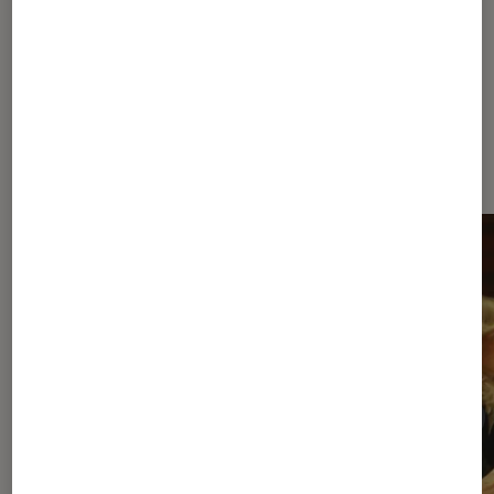
À la une de
VOIR TOUT
l'Éclaireur FNAC
l'Éclaireur fnac">