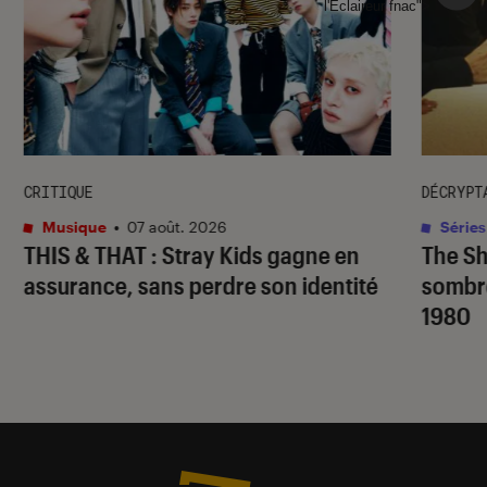
l'Éclaireur fnac">
CRITIQUE
DÉCRYPT
Musique
•
07 août. 2026
Séries
THIS & THAT
: Stray Kids gagne en
The S
assurance, sans perdre son identité
sombr
1980