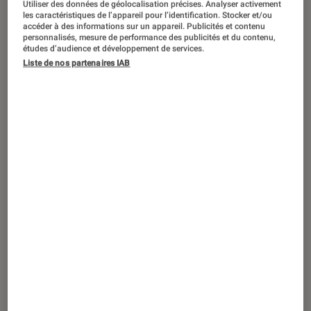
Utiliser des données de géolocalisation précises. Analyser activement
ARTICLE
les caractéristiques de l’appareil pour l’identification. Stocker et/ou
accéder à des informations sur un appareil. Publicités et contenu
Jeux vidéo
•
11 août. 2021
personnalisés, mesure de performance des publicités et du contenu,
Chun-Li : tout savoir sur la combattante
études d’audience et développement de services.
Liste de nos partenaires IAB
de Street Fighter