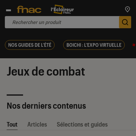
Trouv
De
NOS GUIDES DE L'ÉTÉ
BOICHI : L'EXPO VIRTUELLE
Jeux de combat
Nos derniers contenus
Tout
Articles
Sélections et guides