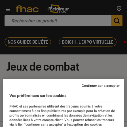
Trouv
De
NOS GUIDES DE L'ÉTÉ
BOICHI : L'EXPO VIRTUELLE
Jeux de combat
Continuer sans accepter
Vos préférences sur les cookies
Nos derniers contenus
FNAC et ses partenaires utilisent des traceurs soumis à votre
consentement à des fins publicitaires par exemple pour la création de
Tout
Articles
Sélections et guides
profils personnalisés en combinant les données de navigation et les
données liées à votre compte client. Vous pouvez refuser les traceurs
via le lien "continuer sans accepter" à l’exception des cookies