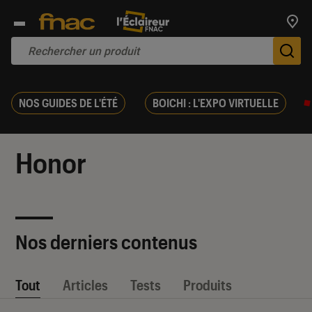
Trouv
De
NOS GUIDES DE L'ÉTÉ
BOICHI : L'EXPO VIRTUELLE
Honor
Nos derniers contenus
Tout
Articles
Tests
Produits