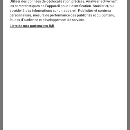
Utiliser des données de géolocalisation précises. Analyser activement
ACTU
les caractéristiques de l’appareil pour l’identification. Stocker et/ou
accéder à des informations sur un appareil. Publicités et contenu
Smartphones Android
•
14 juin 2023
personnalisés, mesure de performance des publicités et du contenu,
À peine sorti, le smartphone pliant
études d’audience et développement de services.
Liste de nos partenaires IAB
Honor Magic Vs bénéficie de 200 € de
réduction à la Fnac