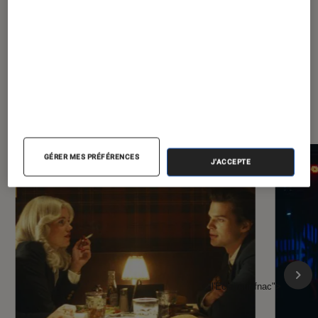
À la une de
VOIR TOUT
l'Éclaireur FNAC
GÉRER MES PRÉFÉRENCES
J'ACCEPTE
l'Éclaireur fnac">