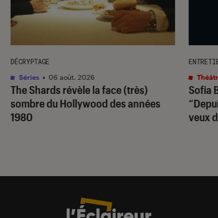
DÉCRYPTAGE
ENTRETI
Séries
•
06 août. 2026
Théâtr
The Shards
révèle la face (très)
Sofia 
sombre du Hollywood des années
“Depuis
1980
veux d