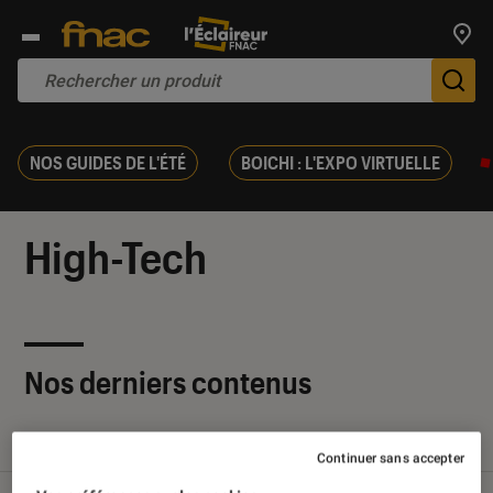
Trouv
De
NOS GUIDES DE L'ÉTÉ
BOICHI : L'EXPO VIRTUELLE
High-Tech
Nos derniers contenus
Tout
Articles
Sélections et guides
Tests
Continuer sans accepter