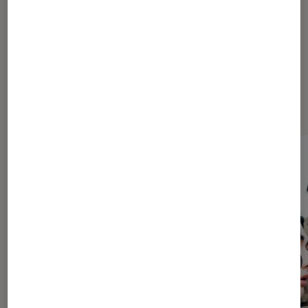
À la une de
VOIR TOUT
l'Éclaireur FNAC
l'Éclaireur fnac">