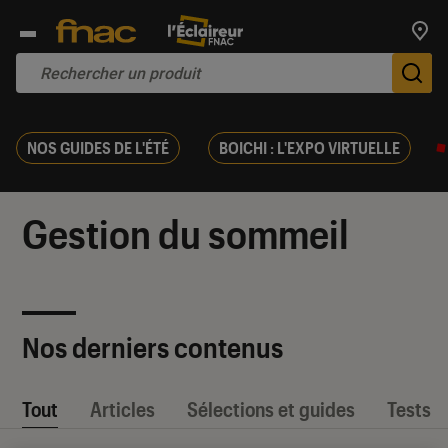
Trouv
De
NOS GUIDES DE L'ÉTÉ
BOICHI : L'EXPO VIRTUELLE
Gestion du sommeil
Nos derniers contenus
Tout
Articles
Sélections et guides
Tests