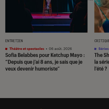
ENTRETIEN
CRITIQU
Théâtre et spectacles
•
06 août. 2026
Séries
Sofia Belabbes pour
Ketchup Mayo
:
The S
“Depuis que j’ai 8 ans, je sais que je
la sér
veux devenir humoriste”
l’été ?