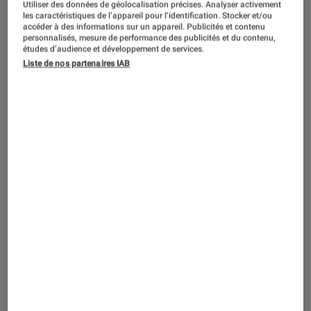
Utiliser des données de géolocalisation précises. Analyser activement
ACTU
les caractéristiques de l’appareil pour l’identification. Stocker et/ou
accéder à des informations sur un appareil. Publicités et contenu
Informatique
•
15 avr. 2020
personnalisés, mesure de performance des publicités et du contenu,
Nvidia GeForce RTX 2080 Super, le PC
études d’audience et développement de services.
Liste de nos partenaires IAB
gamer en mode Fast & Furious