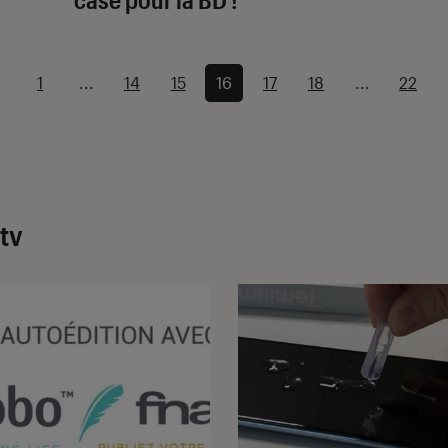
1
...
14
15
16
17
18
...
22
tv