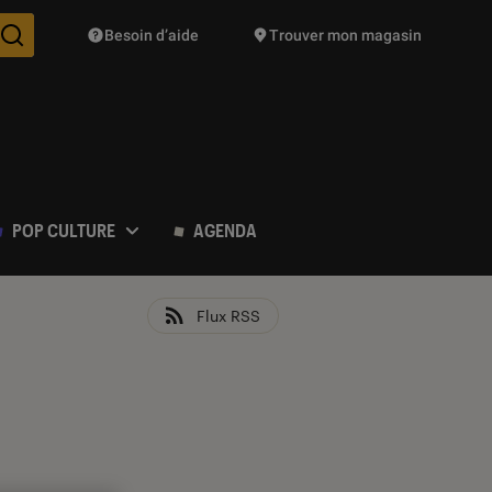
Besoin d’aide
Trouver mon magasin
Des suggestions de produits vont vous être proposées pendant vo
POP CULTURE
AGENDA
Flux RSS