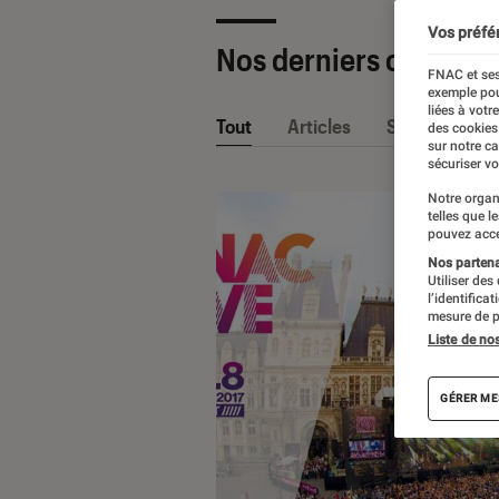
Vos préfé
Nos derniers contenu
FNAC et ses
exemple pou
liées à votr
Tout
Articles
Sélections et
des cookies
sur notre c
sécuriser vo
Notre organ
telles que l
pouvez acce
Nos partenai
Utiliser des
l’identifica
mesure de p
Liste de no
GÉRER ME