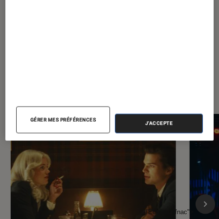
À la une de
VOIR TOUT
l'Éclaireur FNAC
GÉRER MES PRÉFÉRENCES
J'ACCEPTE
l'Éclaireur fnac">