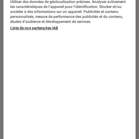
Utiliser des données de géolocalisation précises. Analyser activement
SÉLECTION
les caractéristiques de l’appareil pour l’identification. Stocker et/ou
accéder à des informations sur un appareil. Publicités et contenu
Cinéma
•
16 fév. 2026
personnalisés, mesure de performance des publicités et du contenu,
Comédie, grand frisson et adrénaline :
études d’audience et développement de services.
Liste de nos partenaires IAB
les meilleurs films sur les sports d’hiver