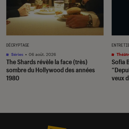
DÉCRYPTAGE
ENTRETI
Séries
•
06 août. 2026
Théâtr
The Shards
révèle la face (très)
Sofia 
sombre du Hollywood des années
“Depuis
1980
veux d