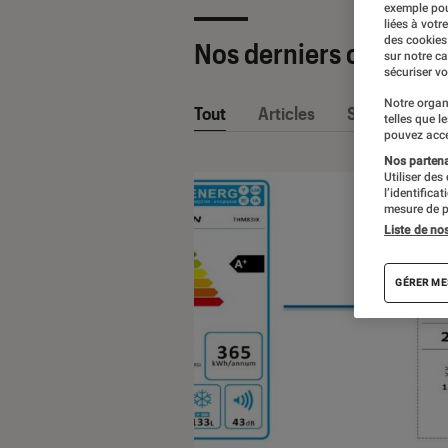
exemple pou
liées à votr
des cookies
Nos derniers contenu
sur notre c
sécuriser vo
Notre organ
Tout
Articles
Sélections et
telles que l
pouvez acce
Nos partenai
Utiliser des
l’identifica
mesure de p
Liste de no
GÉRER ME