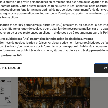
r la création de profils personnalisés en combinant les données de navigation et l
e compte client. Vous pouvez refuser les traceurs via le lien "continuer sans accepter"
 nécessaires au fonctionnement optimal de nos services notamment l’aide dans vot
s
atalogue et la personnalisation des contenus, l’analyse des performances de notre si
s transactions.
isation et ses
419
partenaires publicitaires (IAB) stockent et/ou accèdent à des inf
 guides
es identifiants uniques de cookies pour traiter les données personnelles, sur un appa
pter ou gérer vos préférences en cliquant ci-dessous ou à tout moment dans la
Poli
res publicitaires (IAB) traitent des données selon les finalités suivantes :
 données de géolocalisation précises. Analyser activement les caractéristiques de l’
tion. Stocker et/ou accéder à des informations sur un appareil. Publicités et contenu
erformance des publicités et du contenu, études d’audience et développement de se
s partenaires IAB
S PRÉFÉRENCES
J'