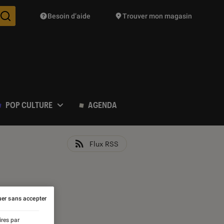
Besoin d’aide
Trouver mon magasin
Des suggestions de produits vont vous être proposées pendant vo
POP CULTURE
AGENDA
Flux RSS
er sans accepter
ires par