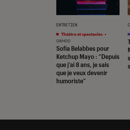
TAGE
ENTRETIEN
C
s
•
12H25
Théâtre et spectacles
•
hards
révèle la
08H00
Sofia Belabbes pour
(très) sombre du
Ketchup Mayo
: “Depuis
wood des années
que j’ai 8 ans, je sais
que je veux devenir
humoriste”