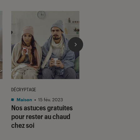
DÉCRYPTAGE
DÉCRYPTAGE
Maison
•
15 fév. 2023
Maison
•
22 jan. 2021
Nos astuces gratuites
Étiquettes énergé
pour rester au chaud
: ce qui va change
chez soi