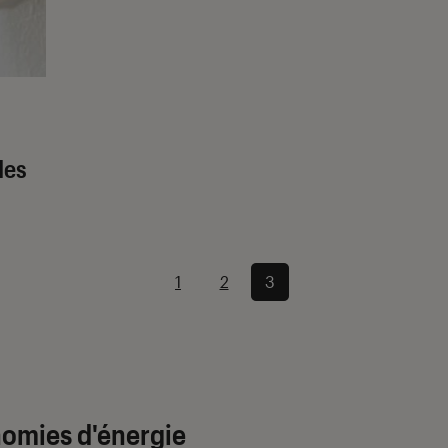
des
1
2
3
nomies d'énergie