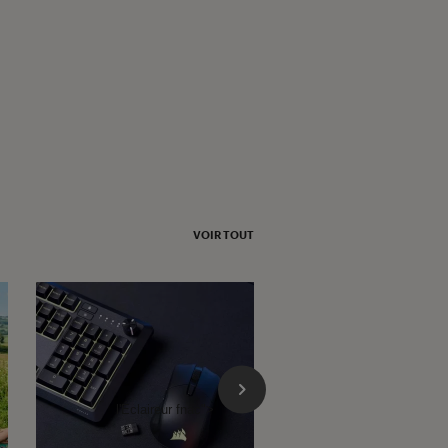
VOIR TOUT
l'Éclaireur fnac">