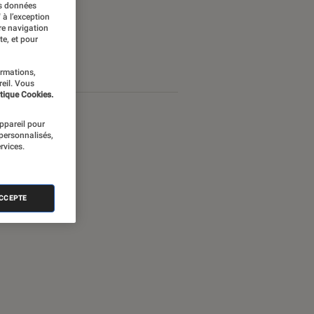
es données
 à l’exception
re navigation
te, et pour
ormations,
reil. Vous
tique Cookies.
appareil pour
 personnalisés,
rvices.
ACCEPTE