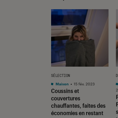
TAGE
SÉLECTION
D
tphones
•
17 mai. 2021
Maison
•
15 fév. 2023
_e : enfin des
Coussins et
2
eurs éco-
couvertures
nsables !
chauffantes, faites des
économies en restant