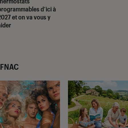
thermostats
programmables d’ici à
2027 et on va vous y
aider
r FNAC