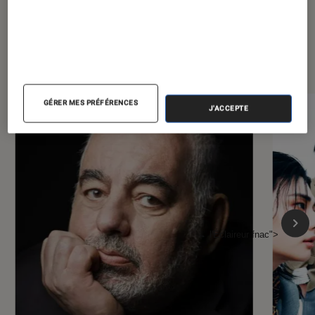
À la une de
VOIR TOUT
l'Éclaireur FNAC
GÉRER MES PRÉFÉRENCES
J'ACCEPTE
l'Éclaireur fnac">