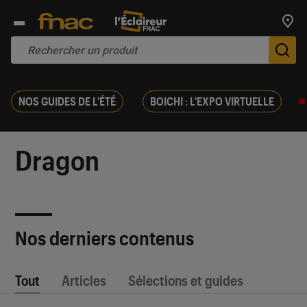
Trouv
De
NOS GUIDES DE L'ÉTÉ
BOICHI : L'EXPO VIRTUELLE
Dragon
Nos derniers contenus
Tout
Articles
Sélections et guides