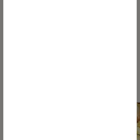
du créateur de
One Piece
?
1
2
Les plus lus dans Dragon