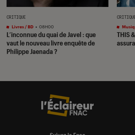
CRITIQUE
CRITIQU
Livres / BD
•
08H00
Musiq
L’inconnue du quai de Javel : que
THIS 
vaut le nouveau livre enquête de
assura
Philippe Jaenada ?