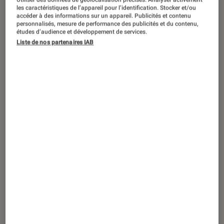
DÉCRYPTAGE
les caractéristiques de l’appareil pour l’identification. Stocker et/ou
accéder à des informations sur un appareil. Publicités et contenu
Livres / BD
•
22 avr. 2026
personnalisés, mesure de performance des publicités et du contenu,
Plaid, thé et sortilège : succombez à la
études d’audience et développement de services.
Liste de nos partenaires IAB
cosy fantasy