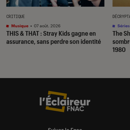
CRITIQUE
DÉCRYPT
Musique
•
07 août. 2026
Séries
THIS & THAT
: Stray Kids gagne en
The S
assurance, sans perdre son identité
sombr
1980