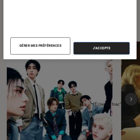
À la une de
VOIR TOUT
l'Éclaireur FNAC
GÉRER MES PRÉFÉRENCES
J'ACCEPTE
l'Éclaireur fnac">