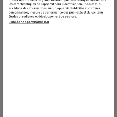
DÉCRYPTAGE
les caractéristiques de l’appareil pour l’identification. Stocker et/ou
accéder à des informations sur un appareil. Publicités et contenu
Informatique
•
21 mar. 2019
personnalisés, mesure de performance des publicités et du contenu,
Disque dur hybride : le meilleur des deux
études d’audience et développement de services.
Liste de nos partenaires IAB
mondes ?