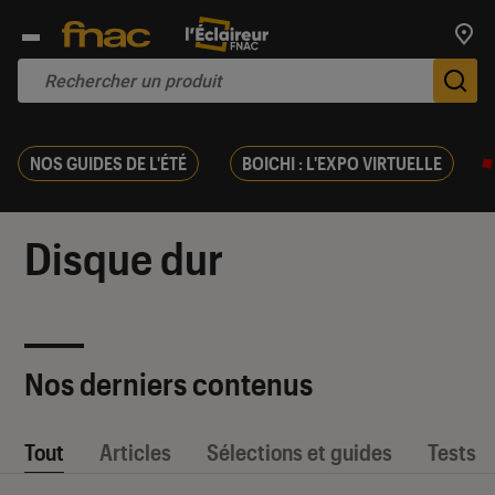
Trouv
De
NOS GUIDES DE L'ÉTÉ
BOICHI : L'EXPO VIRTUELLE
Disque dur
Nos derniers contenus
Tout
Articles
Sélections et guides
Tests