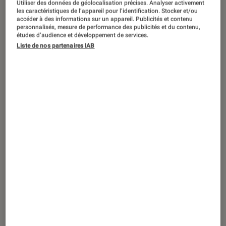
Utiliser des données de géolocalisation précises. Analyser activement
ARTICLE
les caractéristiques de l’appareil pour l’identification. Stocker et/ou
accéder à des informations sur un appareil. Publicités et contenu
Séries
•
13 nov. 2022
personnalisés, mesure de performance des publicités et du contenu,
5 séries à regarder cet automne pour se
études d’audience et développement de services.
Liste de nos partenaires IAB
mettre en mode cocooning