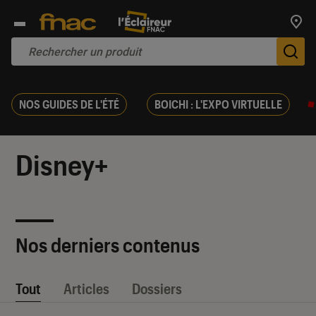
Trouv
De
NOS GUIDES DE L'ÉTÉ
BOICHI : L'EXPO VIRTUELLE
Disney+
Nos derniers contenus
Tout
Articles
Dossiers