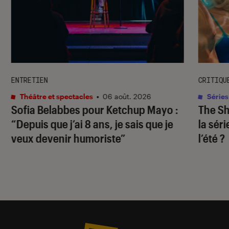
ENTRETIEN
CRITIQU
Théâtre et spectacles
•
06 août. 2026
Séries
Sofia Belabbes pour
Ketchup Mayo
:
The S
“Depuis que j’ai 8 ans, je sais que je
la sér
veux devenir humoriste”
l’été ?