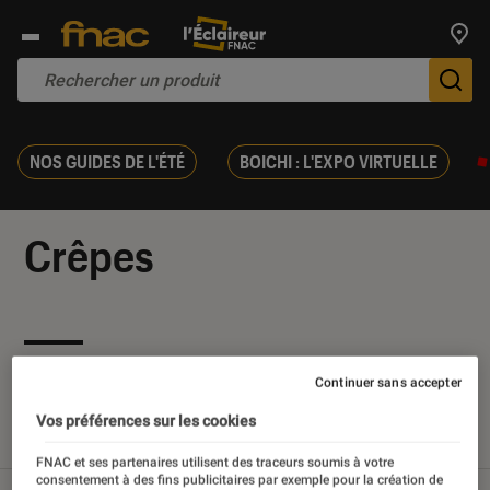
Trouv
De
NOS GUIDES DE L'ÉTÉ
BOICHI : L'EXPO VIRTUELLE
Crêpes
Nos derniers contenus
Continuer sans accepter
Vos préférences sur les cookies
Tout
Articles
Sélections et guides
FNAC et ses partenaires utilisent des traceurs soumis à votre
consentement à des fins publicitaires par exemple pour la création de