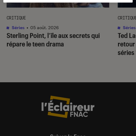
CRITIQUE
CRITIQU
Séries
•
05 août. 2026
Séries
Sterling Point
, l’île aux secrets qui
Ted L
répare le teen drama
retour
séries