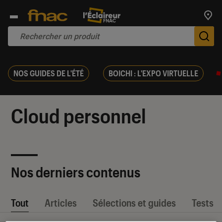
Trouv
De
NOS GUIDES DE L'ÉTÉ
BOICHI : L'EXPO VIRTUELLE
Cloud personnel
Nos derniers contenus
Tout
Articles
Sélections et guides
Tests