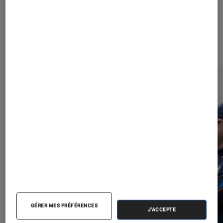
À la une de
VOIR TOUT
l'Éclaireur FNAC
l'Éclaireur fnac">
GÉRER MES PRÉFÉRENCES
J'ACCEPTE