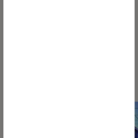
ACTU
Smartphones
•
25 fév. 2016
Boitier Lima : le Cloud personnel à la
portée de tous
Les plus lus dans Cloud personnel