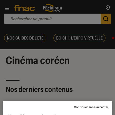
Trouv
De
NOS GUIDES DE L'ÉTÉ
BOICHI : L'EXPO VIRTUELLE
Cinéma coréen
Nos derniers contenus
Tout
Articles
Sélections et guides
Continuer sans accepter