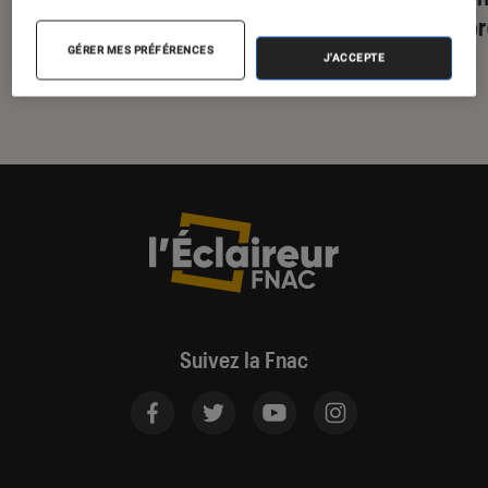
assurance, sans perdre son identité
sombr
1980
GÉRER MES PRÉFÉRENCES
J'ACCEPTE
Suivez la Fnac