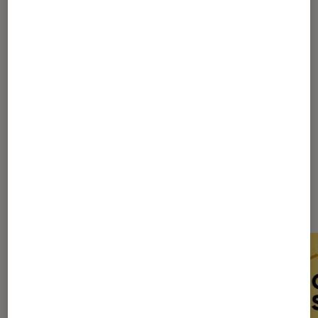
Night Bird !
1
2
Les plus lus dans Chronique