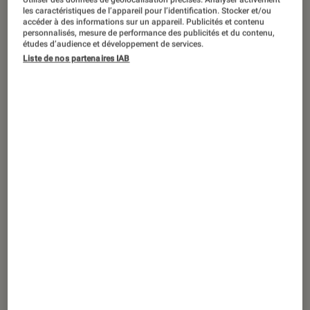
CRITIQUE
les caractéristiques de l’appareil pour l’identification. Stocker et/ou
accéder à des informations sur un appareil. Publicités et contenu
Livres / BD
•
11 fév. 2022
personnalisés, mesure de performance des publicités et du contenu,
Loterie solaire de Philip K. Dick : à la
études d’audience et développement de services.
Liste de nos partenaires IAB
recherche d’un monde meilleur