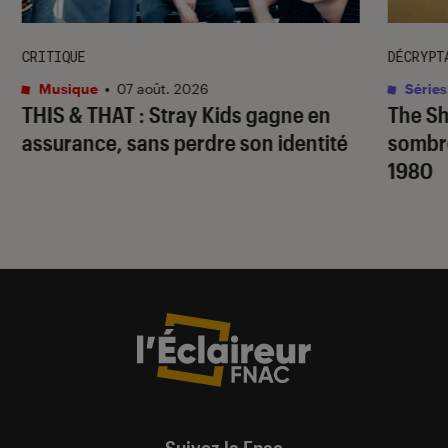
CRITIQUE
DÉCRYPT
Musique
•
07 août. 2026
Séries
THIS & THAT
: Stray Kids gagne en
The S
assurance, sans perdre son identité
sombr
1980