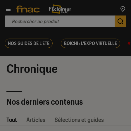
Trouv
De
NOS GUIDES DE L'ÉTÉ
BOICHI : L'EXPO VIRTUELLE
Chronique
Nos derniers contenus
Tout
Articles
Sélections et guides