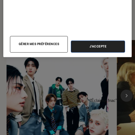
À la une de
VOIR TOUT
l'Éclaireur FNAC
GÉRER MES PRÉFÉRENCES
J'ACCEPTE
l'Éclaireur fnac">