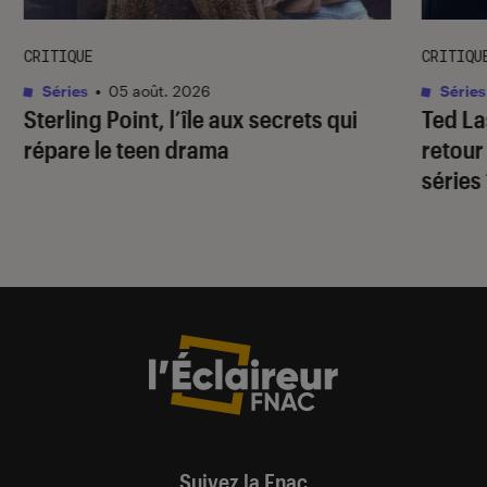
CRITIQUE
CRITIQU
Séries
•
05 août. 2026
Séries
Sterling Point
, l’île aux secrets qui
Ted L
répare le teen drama
retour
séries
Suivez la Fnac