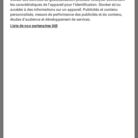
Jenna Ortega souhaite rejoindre le
les caractéristiques de l’appareil pour l’identification. Stocker et/ou
casting du
Beetlejuice 2
de Tim Burton
accéder à des informations sur un appareil. Publicités et contenu
personnalisés, mesure de performance des publicités et du contenu,
études d’audience et développement de services.
Liste de nos partenaires IAB