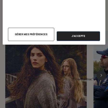
À la une de
VOIR TOUT
l'Éclaireur FNAC
GÉRER MES PRÉFÉRENCES
J'ACCEPTE
l'Éclaireur fnac">