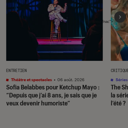
l'Éclaireur fnac">
ENTRETIEN
CRITIQU
Théâtre et spectacles
•
06 août. 2026
Séries
Sofia Belabbes pour
Ketchup Mayo
:
The S
“Depuis que j’ai 8 ans, je sais que je
la sér
veux devenir humoriste”
l’été ?