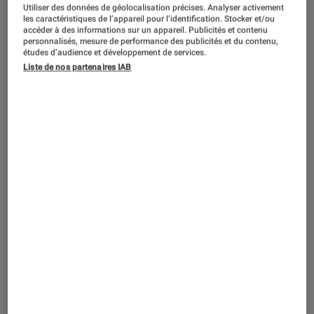
ACTU
Utiliser des données de géolocalisation précises. Analyser activement
les caractéristiques de l’appareil pour l’identification. Stocker et/ou
Casques audio
•
05 fév. 2020
accéder à des informations sur un appareil. Publicités et contenu
personnalisés, mesure de performance des publicités et du contenu,
Les ventes de casques audio
études d’audience et développement de services.
progressent grâce aux écouteurs true
Liste de nos partenaires IAB
wireless