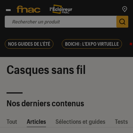
Trouv
De
NOS GUIDES DE L'ÉTÉ
BOICHI : L'EXPO VIRTUELLE
Casques sans fil
Nos derniers contenus
Tout
Articles
Sélections et guides
Tests