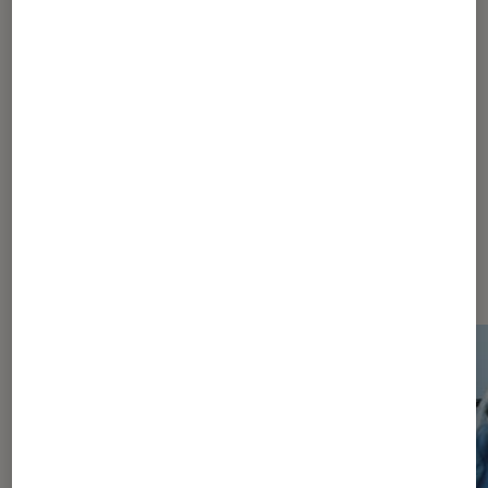
1
2
3
4
5
Les plus lus dans Bricoler