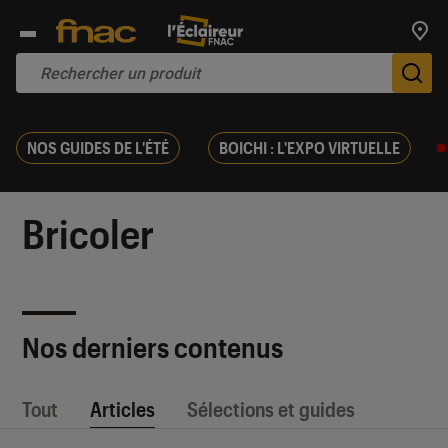
Trouv
De
NOS GUIDES DE L'ÉTÉ
BOICHI : L'EXPO VIRTUELLE
Bricoler
Nos derniers contenus
Tout
Articles
Sélections et guides