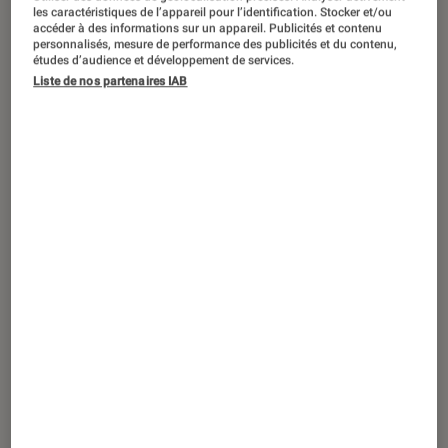
DÉCRYPTAGE
les caractéristiques de l’appareil pour l’identification. Stocker et/ou
accéder à des informations sur un appareil. Publicités et contenu
Maison
•
05 juil. 2017
personnalisés, mesure de performance des publicités et du contenu,
études d’audience et développement de services.
Comment poser une vasque de salle de
Liste de nos partenaires IAB
bain soi-même ?