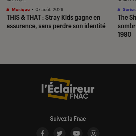
Musique
•
07 août. 2026
Séries
THIS & THAT
: Stray Kids gagne en
The S
assurance, sans perdre son identité
sombr
1980
Suivez la Fnac