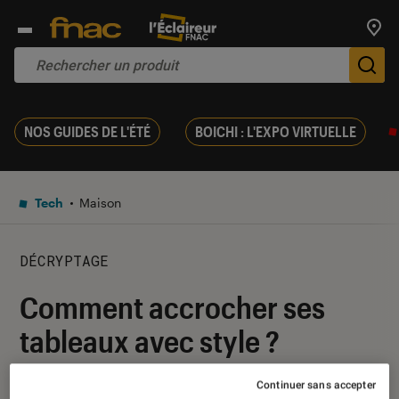
Trouv
De
NOS GUIDES DE L'ÉTÉ
BOICHI : L'EXPO VIRTUELLE
Tech
Maison
DÉCRYPTAGE
Comment accrocher ses
tableaux avec style ?
Continuer sans accepter
11 mai 2017
・
Par
Lesliebrico