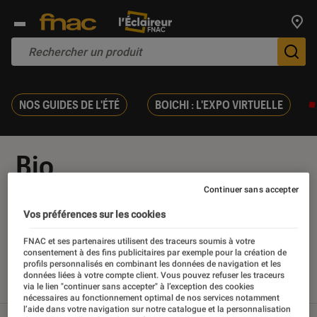
Trouv
De
NOS GUIDES DE L'ÉTÉ
BOICHI : L'EXPO VIRTUELLE
Bio
Continuer sans accepter
Vos préférences sur les cookies
Nos derniers contenus
FNAC et ses partenaires utilisent des traceurs soumis à votre
consentement à des fins publicitaires par exemple pour la création de
profils personnalisés en combinant les données de navigation et les
données liées à votre compte client. Vous pouvez refuser les traceurs
Tout
Articles
Sélections et guides
Tests
via le lien "continuer sans accepter" à l’exception des cookies
nécessaires au fonctionnement optimal de nos services notamment
l’aide dans votre navigation sur notre catalogue et la personnalisation