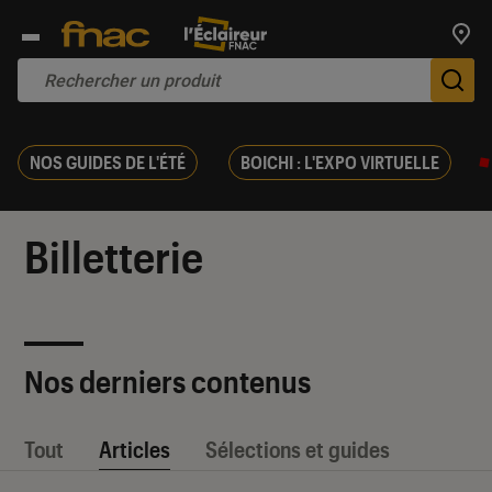
Trouv
De
NOS GUIDES DE L'ÉTÉ
BOICHI : L'EXPO VIRTUELLE
Billetterie
Nos derniers contenus
Tout
Articles
Sélections et guides