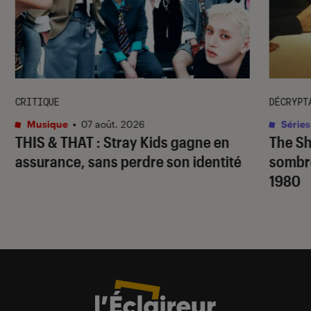
CRITIQUE
DÉCRYPT
Musique
•
07 août. 2026
Séries
THIS & THAT
: Stray Kids gagne en
The S
assurance, sans perdre son identité
sombr
1980