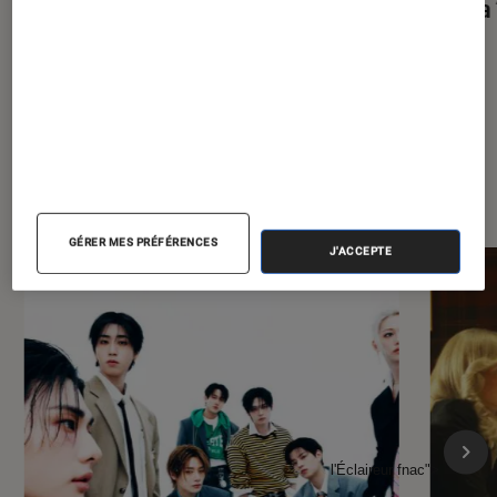
dernière des vlogs d’août ?
Arena 
À la une de
VOIR TOUT
l'Éclaireur FNAC
GÉRER MES PRÉFÉRENCES
J'ACCEPTE
l'Éclaireur fnac">