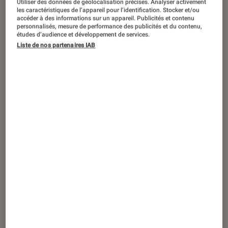
Utiliser des données de géolocalisation précises. Analyser activement
ACTU
les caractéristiques de l’appareil pour l’identification. Stocker et/ou
accéder à des informations sur un appareil. Publicités et contenu
Théâtre et spectacles
•
03 août. 2026
personnalisés, mesure de performance des publicités et du contenu,
Léna Situations à l’Accor Arena : où et
études d’audience et développement de services.
Liste de nos partenaires IAB
quand trouver des billets pour la
dernière des vlogs d’août ?