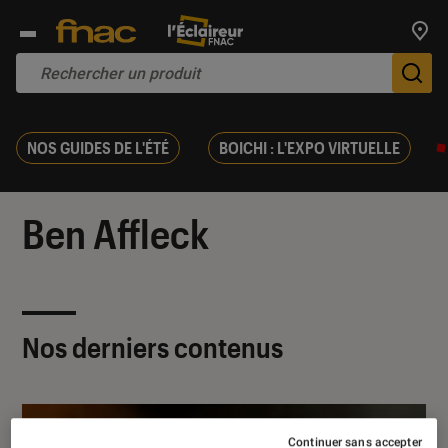
Trouv
De
NOS GUIDES DE L'ÉTÉ
BOICHI : L'EXPO VIRTUELLE
Ben Affleck
Nos derniers contenus
Continuer sans accepter