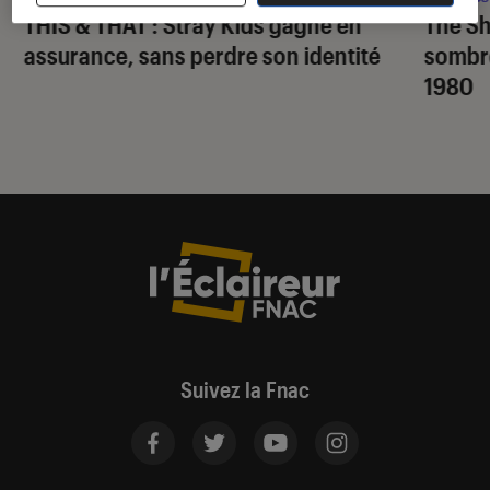
THIS & THAT
: Stray Kids gagne en
The S
assurance, sans perdre son identité
sombr
1980
Suivez la Fnac